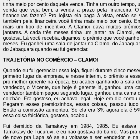
tinha meio por cento daquela venda. Tinha um outro tempo, u
venda que veja bem, a venda a prazo pela financeira. 
financeiras fazem? Pro lojista ela paga à vista, então se
também pela financeira você tinha mais meio por cento. En
mais um tipo de incentivo. A Clamoi dava muitos prêmios
jantares. A cada três meses tinha um jantar na Clamoi, er
gostosa. Lá você recebia, digamos, o prêmio que você ganho
meses. Eu ganhei uma sala de jantar na Clamoi do Jabaquar
do Jabaquara quando eu fui gerenciar.
TRAJETÓRIA NO COMÉRCIO – CLAMOI
Quando eu fui gerenciar essa loja, fiquei durante cinco mese
primeiro lugar da empresa, e nesse ínterim, o prêmio a essa
pro melhor gerente na época. Eu acabei ganhando a sala de
vendedor, o Vicente, que hoje é gerente lá, ganhou uma c
vendedor também pegou segundo lugar, ganhou uma cama de
colchão. Era gostoso, eu achava legal. Hoje em dia cortou
Pegaram esses premiozinhos, essas coisas, passou tudo
Então a comissão aumentou. Se ela era 3% agora ela é 
essa coisa folclórica, gostosa, acabou.
Fui demitido da Tamakavy em 1984, 1985. Eu estava 
Tamakavy de Tucuruvi, e eu não gostava do bairro. Mas pra 
de novo pra Lapa só se eu voltasse a ser vendedor, e n