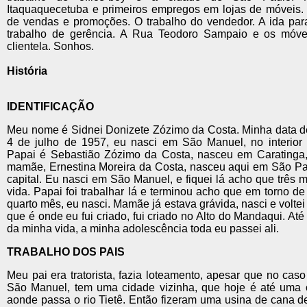
Itaquaquecetuba e primeiros empregos em lojas de móveis.
de vendas e promoções. O trabalho do vendedor. A ida par
trabalho de gerência. A Rua Teodoro Sampaio e os móvei
clientela. Sonhos.
História
IDENTIFICAÇÃO
Meu nome é Sidnei Donizete Zózimo da Costa. Minha data d
4 de julho de 1957, eu nasci em São Manuel, no interior
Papai é Sebastião Zózimo da Costa, nasceu em Caratinga,
mamãe, Ernestina Moreira da Costa, nasceu aqui em São P
capital. Eu nasci em São Manuel, e fiquei lá acho que três
vida. Papai foi trabalhar lá e terminou acho que em torno de
quarto mês, eu nasci. Mamãe já estava grávida, nasci e voltei
que é onde eu fui criado, fui criado no Alto do Mandaqui. Até
da minha vida, a minha adolescência toda eu passei ali.
TRABALHO DOS PAIS
Meu pai era tratorista, fazia loteamento, apesar que no caso
São Manuel, tem uma cidade vizinha, que hoje é até uma ci
aonde passa o rio Tietê. Então fizeram uma usina de cana d