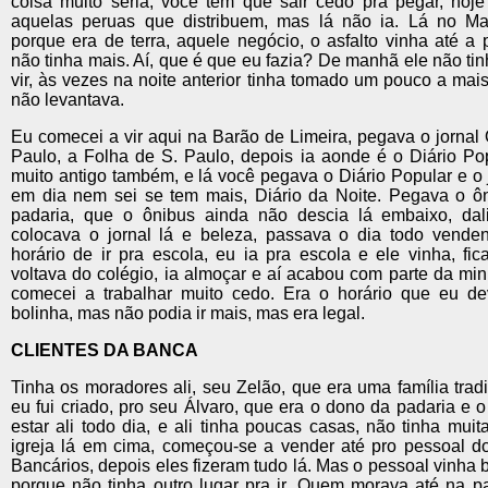
coisa muito séria, você tem que sair cedo pra pegar, hoje
aquelas peruas que distribuem, mas lá não ia. Lá no M
porque era de terra, aquele negócio, o asfalto vinha até a 
não tinha mais. Aí, que é que eu fazia? De manhã ele não ti
vir, às vezes na noite anterior tinha tomado um pouco a mais
não levantava.
Eu comecei a vir aqui na Barão de Limeira, pegava o jornal
Paulo, a Folha de S. Paulo, depois ia aonde é o Diário Pop
muito antigo também, e lá você pegava o Diário Popular e o 
em dia nem sei se tem mais, Diário da Noite. Pegava o ôn
padaria, que o ônibus ainda não descia lá embaixo, dal
colocava o jornal lá e beleza, passava o dia todo venden
horário de ir pra escola, eu ia pra escola e ele vinha, fi
voltava do colégio, ia almoçar e aí acabou com parte da min
comecei a trabalhar muito cedo. Era o horário que eu dev
bolinha, mas não podia ir mais, mas era legal.
CLIENTES DA BANCA
Tinha os moradores ali, seu Zelão, que era uma família tradi
eu fui criado, pro seu Álvaro, que era o dono da padaria e o
estar ali todo dia, e ali tinha poucas casas, não tinha muita
igreja lá em cima, começou-se a vender até pro pessoal d
Bancários, depois eles fizeram tudo lá. Mas o pessoal vinha b
porque não tinha outro lugar pra ir. Quem morava até na p