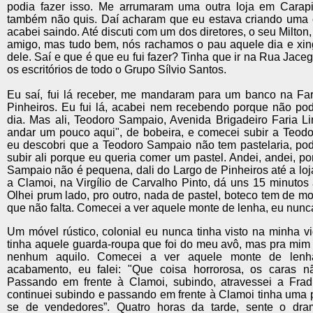
podia fazer isso. Me arrumaram uma outra loja em Carap
também não quis. Daí acharam que eu estava criando uma c
acabei saindo. Até discuti com um dos diretores, o seu Milton
amigo, mas tudo bem, nós rachamos o pau aquele dia e xin
dele. Saí e que é que eu fui fazer? Tinha que ir na Rua Jace
os escritórios de todo o Grupo Sílvio Santos.
Eu saí, fui lá receber, me mandaram para um banco na Far
Pinheiros. Eu fui lá, acabei nem recebendo porque não pod
dia. Mas ali, Teodoro Sampaio, Avenida Brigadeiro Faria L
andar um pouco aqui", de bobeira, e comecei subir a Teodo
eu descobri que a Teodoro Sampaio não tem pastelaria, pod
subir ali porque eu queria comer um pastel. Andei, andei, p
Sampaio não é pequena, dali do Largo de Pinheiros até a loj
a Clamoi, na Virgílio de Carvalho Pinto, dá uns 15 minutos
Olhei prum lado, pro outro, nada de pastel, boteco tem de mo
que não falta. Comecei a ver aquele monte de lenha, eu nunca 
Um móvel rústico, colonial eu nunca tinha visto na minha 
tinha aquele guarda-roupa que foi do meu avô, mas pra mim 
nenhum aquilo. Comecei a ver aquele monte de lenh
acabamento, eu falei: "Que coisa horrorosa, os caras n
Passando em frente à Clamoi, subindo, atravessei a Frad
continuei subindo e passando em frente à Clamoi tinha uma p
se de vendedores”. Quatro horas da tarde, sente o dra