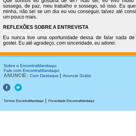
Que sonhos eu gostaria de ter? Não sei, eu vivo muito
sossego, de paz, meu trabalho e sossego, só isso. Eu quer
minha, não sei se um dia eu vou conseguir, talvez até cons
um pouco mais.
REFLEXÕES SOBRE A ENTREVISTA
Eu nunca tive uma oportunidade dessa de falar nada de
gostei. Eu até agradeço, com sinceridade, eu adorei.
Sobre o EncontraMandaqui
Fale com EncontraMandaqui
ANUNCIE:
|
Com Destaque
Anuncie Grátis
|
Termos EncontraMandaqui
Privacidade EncontraMandaqui