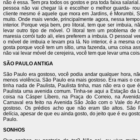
não é essa. Tem pra todos os gostos e pra toda faixa salarial
pessoa não vai chegar lá e escolher o melhor guarda- ro
cliente mesmo é aquele que mora em Jardins, é Morumbi, 
muito. Onde mais vende, principalmente agora, nessa tempora
interior. Porque veja bem, pro litoral, tem que ser imbuia, n
levar outro tipo de móvel. O litoral tem um problema de
maresia corrói tudo ali, eles preferem a imbuia. O pessoal v
o móvel de imbuia e levam pra lá. No interior, é a mesma c
gosta porque você tem um sítio, uma fazenda, uma coisa as
não vai levar móvel de cerejeira, você tem que levar uma cois
SÃO PAULO ANTIGA
São Paulo era gostoso, você podia andar qualquer hora, não
menos violência. São Paulo era mais gostoso. Era mais o ce
tinha nada de Paulista, Paulista tinha, mas não era o que 
Paulista uma avenida comum. Tinha-se aqui a Estação da Lu
coisa na Cásper Líbero, na Praça do Correio, na Aveni
Carnaval era feito na Avenida São João com o Vale do A
gostoso. Os prédios acho que não eram tão altos. São 
delícia, apesar de que eu ainda gosto, do jeito que é eu gost
Paulo.
SONHOS