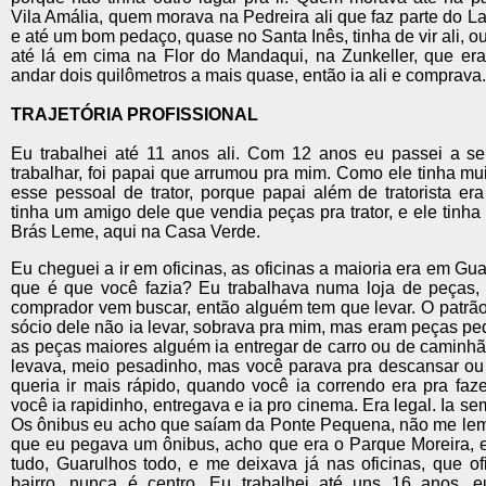
Vila Amália, quem morava na Pedreira ali que faz parte do L
e até um bom pedaço, quase no Santa Inês, tinha de vir ali, ou
até lá em cima na Flor do Mandaqui, na Zunkeller, que era
andar dois quilômetros a mais quase, então ia ali e comprava.
TRAJETÓRIA PROFISSIONAL
Eu trabalhei até 11 anos ali. Com 12 anos eu passei a ser 
trabalhar, foi papai que arrumou pra mim. Como ele tinha mu
esse pessoal de trator, porque papai além de tratorista er
tinha um amigo dele que vendia peças pra trator, e ele tinha
Brás Leme, aqui na Casa Verde.
Eu cheguei a ir em oficinas, as oficinas a maioria era em Gua
que é que você fazia? Eu trabalhava numa loja de peças
comprador vem buscar, então alguém tem que levar. O patrão 
sócio dele não ia levar, sobrava pra mim, mas eram peças p
as peças maiores alguém ia entregar de carro ou de caminhã
levava, meio pesadinho, mas você parava pra descansar ou
queria ir mais rápido, quando você ia correndo era pra faz
você ia rapidinho, entregava e ia pro cinema. Era legal. Ia s
Os ônibus eu acho que saíam da Ponte Pequena, não me lemb
que eu pegava um ônibus, acho que era o Parque Moreira, e
tudo, Guarulhos todo, e me deixava já nas oficinas, que o
bairro, nunca é centro. Eu trabalhei até uns 16 anos, e