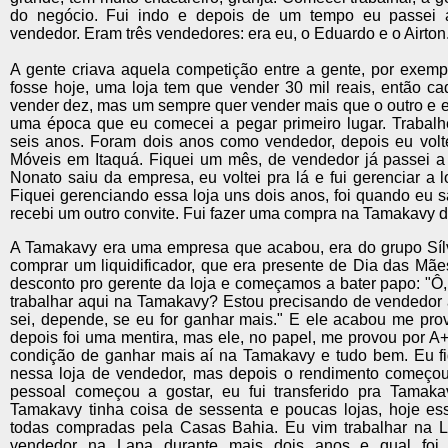
do negócio. Fui indo e depois de um tempo eu passei
vendedor. Eram três vendedores: era eu, o Eduardo e o Airton
A gente criava aquela competição entre a gente, por exemp
fosse hoje, uma loja tem que vender 30 mil reais, então c
vender dez, mas um sempre quer vender mais que o outro e e
uma época que eu comecei a pegar primeiro lugar. Trabalhe
seis anos. Foram dois anos como vendedor, depois eu volt
Móveis em Itaquá. Fiquei um mês, de vendedor já passei a 
Nonato saiu da empresa, eu voltei pra lá e fui gerenciar a 
Fiquei gerenciando essa loja uns dois anos, foi quando eu s
recebi um outro convite. Fui fazer uma compra na Tamakavy 
A Tamakavy era uma empresa que acabou, era do grupo Sílv
comprar um liquidificador, que era presente de Dia das Mãe
desconto pro gerente da loja e começamos a bater papo: "Ô
trabalhar aqui na Tamakavy? Estou precisando de vendedor 
sei, depende, se eu for ganhar mais." E ele acabou me pro
depois foi uma mentira, mas ele, no papel, me provou por A
condição de ganhar mais aí na Tamakavy e tudo bem. Eu fi
nessa loja de vendedor, mas depois o rendimento começou 
pessoal começou a gostar, eu fui transferido pra Tamak
Tamakavy tinha coisa de sessenta e poucas lojas, hoje ess
todas compradas pela Casas Bahia. Eu vim trabalhar na L
vendedor na Lapa durante mais dois anos e qual foi 