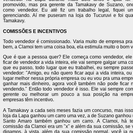
promovido, mas pra gerente da Tamakavy de Suzano, on
como vendedor. Eu até fiz um trabalho legal, fiquei 
gerenciando. Aí me puseram na loja do Tucuruvi e foi qu
Tamakavy.
COMISSÕES E INCENTIVOS
Todo vendedor é comissionado. Varia muito de empresa pra
bem, a Clamoi tem uma coisa boa, ela estimula muito o bom
Que é que a pessoa quer? Ele começa como vendedor, ele 
ficar de vendedor a vida inteira, ele vai sempre galgar uma c
que eu passo, todo lugar que eu trabalhei, eu sempre pass
vendedor: "Amigo, eu não quero ficar aqui a vida inteira, o
lugar melhor nessa própria empresa ou eu vou pra uma empr
ganhar mais dinheiro, agora você também não pode ficar n
vendendo." Então todo vendedor é isso. Ele vai sempre corr
gerente ou melhorar um pouco a sua posição na empre
empresas têm incentivo.
A Tamakavy a cada seis meses fazia um concurso, mas isso 
loja da Lapa ganhou um carro uma vez, a de Suzano ganhou 
Santo Amaro também ganhou um carro. A Clamoi, há te
comissão da Clamoi era um "x" e além da sua comissão, se 
digamos, à vista, além da sua comissão normal, você ia n