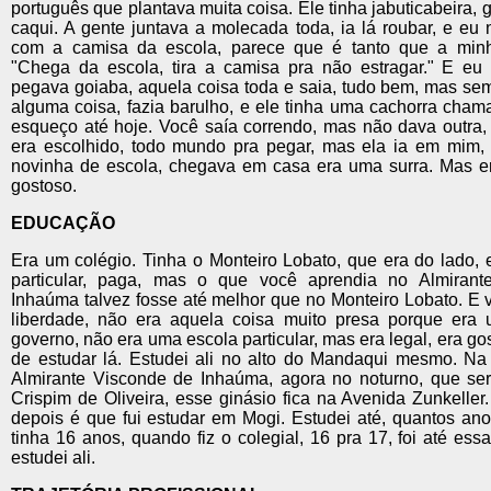
português que plantava muita coisa. Ele tinha jabuticabeira, 
caqui. A gente juntava a molecada toda, ia lá roubar, e eu
com a camisa da escola, parece que é tanto que a minh
"Chega da escola, tira a camisa pra não estragar." E eu 
pegava goiaba, aquela coisa toda e saia, tudo bem, mas se
alguma coisa, fazia barulho, e ele tinha uma cachorra cha
esqueço até hoje. Você saía correndo, mas não dava outra,
era escolhido, todo mundo pra pegar, mas ela ia em mim,
novinha de escola, chegava em casa era uma surra. Mas er
gostoso.
EDUCAÇÃO
Era um colégio. Tinha o Monteiro Lobato, que era do lado,
particular, paga, mas o que você aprendia no Almirant
Inhaúma talvez fosse até melhor que no Monteiro Lobato. E 
liberdade, não era aquela coisa muito presa porque era
governo, não era uma escola particular, mas era legal, era go
de estudar lá. Estudei ali no alto do Mandaqui mesmo. Na 
Almirante Visconde de Inhaúma, agora no noturno, que seri
Crispim de Oliveira, esse ginásio fica na Avenida Zunkeller. 
depois é que fui estudar em Mogi. Estudei até, quantos an
tinha 16 anos, quando fiz o colegial, 16 pra 17, foi até es
estudei ali.