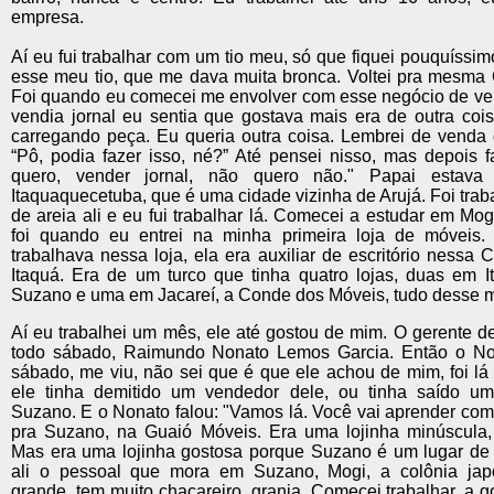
empresa.
Aí eu fui trabalhar com um tio meu, só que fiquei pouquíssi
esse meu tio, que me dava muita bronca. Voltei pra mesma C
Foi quando eu comecei me envolver com esse negócio de v
vendia jornal eu sentia que gostava mais era de outra cois
carregando peça. Eu queria outra coisa. Lembrei de venda de
“Pô, podia fazer isso, né?” Até pensei nisso, mas depois f
quero, vender jornal, não quero não." Papai estav
Itaquaquecetuba, que é uma cidade vizinha de Arujá. Foi trab
de areia ali e eu fui trabalhar lá. Comecei a estudar em Mog
foi quando eu entrei na minha primeira loja de móveis.
trabalhava nessa loja, ela era auxiliar de escritório nessa
Itaquá. Era de um turco que tinha quatro lojas, duas em 
Suzano e uma em Jacareí, a Conde dos Móveis, tudo desse 
Aí eu trabalhei um mês, ele até gostou de mim. O gerente 
todo sábado, Raimundo Nonato Lemos Garcia. Então o No
sábado, me viu, não sei que é que ele achou de mim, foi l
ele tinha demitido um vendedor dele, ou tinha saído u
Suzano. E o Nonato falou: "Vamos lá. Você vai aprender comig
pra Suzano, na Guaió Móveis. Era uma lojinha minúscula,
Mas era uma lojinha gostosa porque Suzano é um lugar de 
ali o pessoal que mora em Suzano, Mogi, a colônia jap
grande, tem muito chacareiro, granja. Comecei trabalhar, a g