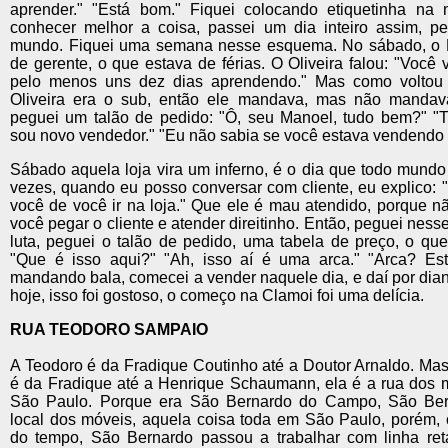
aprender." "Está bom." Fiquei colocando etiquetinha na 
conhecer melhor a coisa, passei um dia inteiro assim, pe
mundo. Fiquei uma semana nesse esquema. No sábado, o 
de gerente, o que estava de férias. O Oliveira falou: "Você v
pelo menos uns dez dias aprendendo." Mas como voltou
Oliveira era o sub, então ele mandava, mas não mandav
peguei um talão de pedido: "Ô, seu Manoel, tudo bem?" "
sou novo vendedor." "Eu não sabia se você estava vendendo 
Sábado aquela loja vira um inferno, é o dia que todo mundo 
vezes, quando eu posso conversar com cliente, eu explico: "
você de você ir na loja." Que ele é mau atendido, porque 
você pegar o cliente e atender direitinho. Então, peguei ness
luta, peguei o talão de pedido, uma tabela de preço, o qu
"Que é isso aqui?" "Ah, isso aí é uma arca." "Arca? Est
mandando bala, comecei a vender naquele dia, e daí por dian
hoje, isso foi gostoso, o começo na Clamoi foi uma delícia.
RUA TEODORO SAMPAIO
A Teodoro é da Fradique Coutinho até a Doutor Arnaldo. Ma
é da Fradique até a Henrique Schaumann, ela é a rua dos 
São Paulo. Porque era São Bernardo do Campo, São Ber
local dos móveis, aquela coisa toda em São Paulo, porém, 
do tempo, São Bernardo passou a trabalhar com linha re