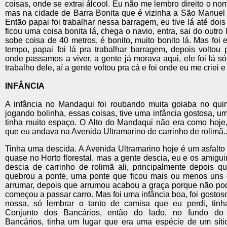
coisas, onde se extrai álcool. Eu não me lembro direito o no
mas na cidade de Barra Bonita que é vizinha a São Manuel 
Então papai foi trabalhar nessa barragem, eu tive lá até dois
ficou uma coisa bonita lá, chega o navio, entra, sai do outro 
sobe coisa de 40 metros, é bonito, muito bonito lá. Mas foi
tempo, papai foi lá pra trabalhar barragem, depois voltou
onde passamos a viver, a gente já morava aqui, ele foi lá só
trabalho dele, aí a gente voltou pra cá e foi onde eu me criei e 
INFÂNCIA
A infância no Mandaqui foi roubando muita goiaba no quint
jogando bolinha, essas coisas, tive uma infância gostosa, um
tinha muito espaço. O Alto do Mandaqui não era como hoje
que eu andava na Avenida Ultramarino de carrinho de rolimã..
Tinha uma descida. A Avenida Ultramarino hoje é um asfalto
quase no Horto florestal, mas a gente descia, eu e os amigu
descia de carrinho de rolimã ali, principalmente depois q
quebrou a ponte, uma ponte que ficou mais ou menos uns 
arrumar, depois que arrumou acabou a graça porque não pod
começou a passar carro. Mas foi uma infância boa, foi gostoso a
nossa, só lembrar o tanto de camisa que eu perdi, tin
Conjunto dos Bancários, então do lado, no fundo do
Bancários, tinha um lugar que era uma espécie de um sítio