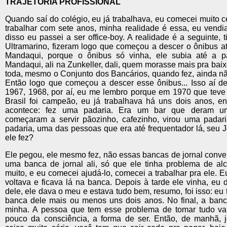
TRAJETÓRIA PROFISSIONAL
Quando saí do colégio, eu já trabalhava, eu comecei muito 
trabalhar com sete anos, minha realidade é essa, eu vendia
disso eu passei a ser office-boy. A realidade é a seguinte, 
Ultramarino, fizeram logo que começou a descer o ônibus at
Mandaqui, porque o ônibus só vinha, ele subia até a p
Mandaqui, ali na Zunkeller, dali, quem morasse mais pra baix
toda, mesmo o Conjunto dos Bancários, quando fez, ainda nã
Então logo que começou a descer esse ônibus... Isso aí de
1967, 1968, por aí, eu me lembro porque em 1970 que teve
Brasil foi campeão, eu já trabalhava há uns dois anos, e
acontece: fez uma padaria. Era um bar que deram u
começaram a servir pãozinho, cafezinho, virou uma padar
padaria, uma das pessoas que era até frequentador lá, seu 
ele fez?
Ele pegou, ele mesmo fez, não essas bancas de jornal conven
uma banca de jornal ali, só que ele tinha problema de alc
muito, e eu comecei ajudá-lo, comecei a trabalhar pra ele. Eu
voltava e ficava lá na banca. Depois à tarde ele vinha, eu 
dele, ele dava o meu e estava tudo bem, resumo, foi isso: eu 
banca dele mais ou menos uns dois anos. No final, a banc
minha. A pessoa que tem esse problema de tomar tudo v
pouco da consciência, a forma de ser. Então, de manhã, 