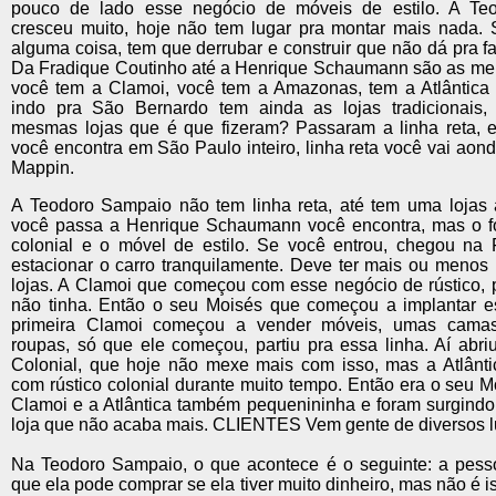
pouco de lado esse negócio de móveis de estilo. A Te
cresceu muito, hoje não tem lugar pra montar mais nada. S
alguma coisa, tem que derrubar e construir que não dá pra f
Da Fradique Coutinho até a Henrique Schaumann são as melh
você tem a Clamoi, você tem a Amazonas, tem a Atlântica 
indo pra São Bernardo tem ainda as lojas tradicionais
mesmas lojas que é que fizeram? Passaram a linha reta, en
você encontra em São Paulo inteiro, linha reta você vai aon
Mappin.
A Teodoro Sampaio não tem linha reta, até tem uma lojas a
você passa a Henrique Schaumann você encontra, mas o for
colonial e o móvel de estilo. Se você entrou, chegou na 
estacionar o carro tranquilamente. Deve ter mais ou menos
lojas. A Clamoi que começou com esse negócio de rústico, 
não tinha. Então o seu Moisés que começou a implantar e
primeira Clamoi começou a vender móveis, umas camas
roupas, só que ele começou, partiu pra essa linha. Aí abriu
Colonial, que hoje não mexe mais com isso, mas a Atlântic
com rústico colonial durante muito tempo. Então era o seu M
Clamoi e a Atlântica também pequenininha e foram surgindo 
loja que não acaba mais. CLIENTES Vem gente de diversos l
Na Teodoro Sampaio, o que acontece é o seguinte: a pesso
que ela pode comprar se ela tiver muito dinheiro, mas não é i