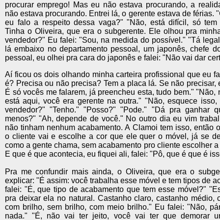
procurar emprego! Mas eu não estava procurando, a realid
não estava procurando. Entrei lá, o gerente estava de férias
eu falo a respeito dessa vaga?" "Não, está difícil, só tem
Tinha o Oliveira, que era o subgerente. Ele olhou pra minh
vendedor?" Eu falei: "Sou, na medida do possível." "Tá lega
lá embaixo no departamento pessoal, um japonês, chefe d
pessoal, eu olhei pra cara do japonês e falei: "Não vai dar cert
Aí ficou os dois olhando minha carteira profissional que eu f
é? Precisa ou não precisa? Tem a placa lá. Se não precisar,
É só vocês me falarem, já preencheu esta, tudo bem." "Não, 
está aqui, você era gerente na outra." "Não, esquece isso
vendedor?" "Tenho." "Posso?" "Pode." "Dá pra ganhar q
menos?" "Ah, depende de você." No outro dia eu vim trabal
não tinham nenhum acabamento. A Clamoi tem isso, então o
o cliente vai e escolhe a cor que ele quer o móvel, já se d
como a gente chama, sem acabamento pro cliente escolher a 
E que é que acontecia, eu fiquei ali, falei: "Pô, que é que é is
Pra me confundir mais ainda, o Oliveira, que era o subge
explicar: "É assim: você trabalha esse móvel e tem tipos de 
falei: "É, que tipo de acabamento que tem esse móvel?" "E
pra deixar ela no natural. Castanho claro, castanho médio, 
com brilho, sem brilho, com meio brilho." Eu falei: "Não, pá
nada." "É, não vai ter jeito, você vai ter que demorar u