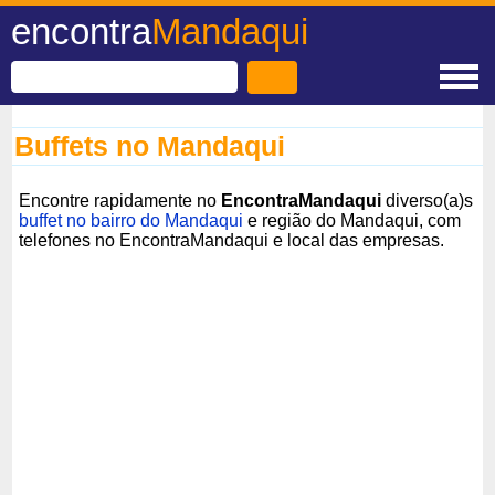
encontra
Mandaqui
Buffets no Mandaqui
Encontre rapidamente no
EncontraMandaqui
diverso(a)s
buffet no bairro do Mandaqui
e região do Mandaqui, com
telefones no EncontraMandaqui e local das empresas.