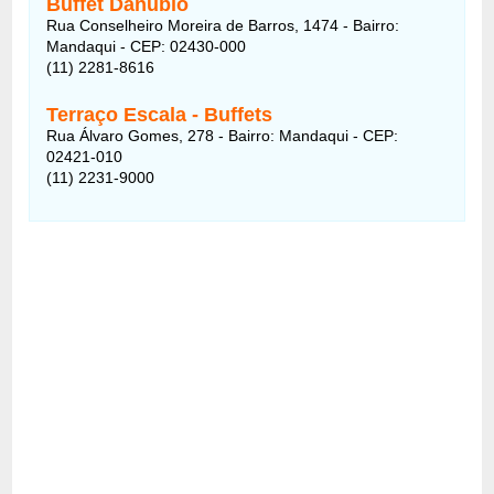
Buffet Danúbio
Rua Conselheiro Moreira de Barros, 1474 - Bairro:
Mandaqui - CEP: 02430-000
(11) 2281-8616
Terraço Escala - Buffets
Rua Álvaro Gomes, 278 - Bairro: Mandaqui - CEP:
02421-010
(11) 2231-9000